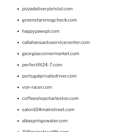
pizzadeliverybristol.com
greenstarsmogcheck.com
happypawspl.com
callahansautoservicecenter.com
georgiascornermarket.com
perfectfit24-7.com
portugalprivatedriver.com
von-racer.com
coffeeshopcharleston.com
salon104mainstreet.com
alkaspringswater.com
318mainstreet8h.com