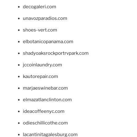
decogaleri.com
unavozparadios.com
shoes-vert.com
elbotanicopanama.com
shadyoaksrockportrvpark.com
jccoinlaundry.com
kautorepair.com
marjaeswinebar.com
elmazatlanclinton.com
ideacoffeenyc.com
odieschillicothe.com
lacantinitagalesburg.com