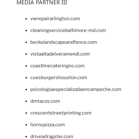
MEDIA PARTNER III
vwrepairarlington.com
cleaningservicebaltimore-md.com
beckslandscapeandfence.com
vistaaltadelveramendi.com
coastlinecateringnc.com
cuesburgershouston.com
psicologiaespecializadaencampeche.com
dmtacos.com
crescentstreetprinting.com
hornopizza.com
driveadragster.com