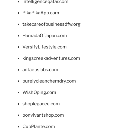
intelligenceqatar.com
PikaPikaApp.com
takecareofbusinessdfw.org
HamadaOfJapan.com
VersifyLifestyle.com
kingscreekadventures.com
antaeuslabs.com
purelycleanchemdry.com
WishOping.com
shoplegacee.com
bonvivantshop.com
CupPlante.com