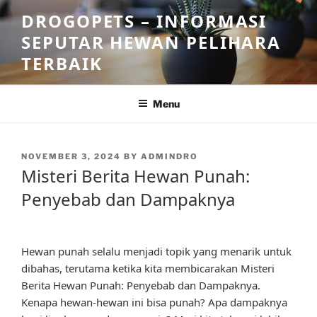
Skip
DROGOPETS – INFORMASI
to
SEPUTAR HEWAN PELIHARA
content
TERBAIK
Menu
POSTED
NOVEMBER 3, 2024
BY
ADMINDRO
ON
Misteri Berita Hewan Punah:
Penyebab dan Dampaknya
Hewan punah selalu menjadi topik yang menarik untuk
dibahas, terutama ketika kita membicarakan Misteri
Berita Hewan Punah: Penyebab dan Dampaknya.
Kenapa hewan-hewan ini bisa punah? Apa dampaknya