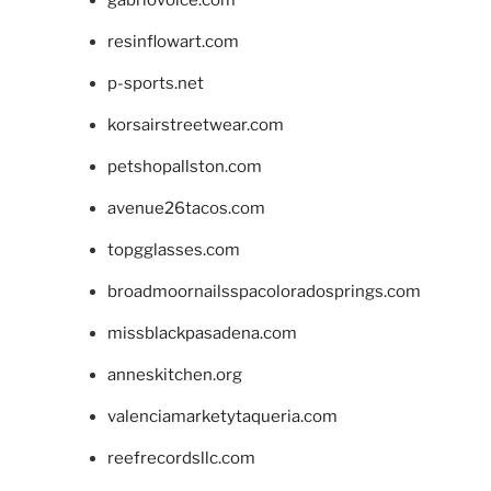
gabriovoice.com
resinflowart.com
p-sports.net
korsairstreetwear.com
petshopallston.com
avenue26tacos.com
topgglasses.com
broadmoornailsspacoloradosprings.com
missblackpasadena.com
anneskitchen.org
valenciamarketytaqueria.com
reefrecordsllc.com