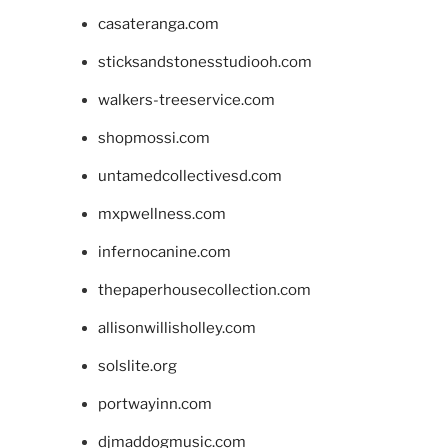
casateranga.com
sticksandstonesstudiooh.com
walkers-treeservice.com
shopmossi.com
untamedcollectivesd.com
mxpwellness.com
infernocanine.com
thepaperhousecollection.com
allisonwillisholley.com
solslite.org
portwayinn.com
djmaddogmusic.com