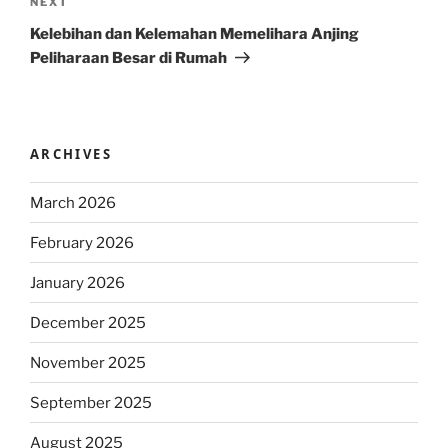
Next
NEXT
Post
Kelebihan dan Kelemahan Memelihara Anjing
Peliharaan Besar di Rumah
ARCHIVES
March 2026
February 2026
January 2026
December 2025
November 2025
September 2025
August 2025