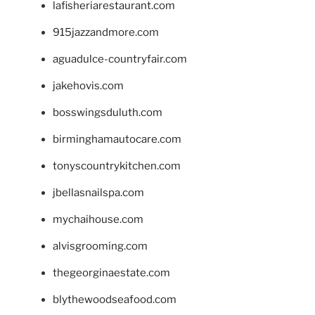
lafisheriarestaurant.com
915jazzandmore.com
aguadulce-countryfair.com
jakehovis.com
bosswingsduluth.com
birminghamautocare.com
tonyscountrykitchen.com
jbellasnailspa.com
mychaihouse.com
alvisgrooming.com
thegeorginaestate.com
blythewoodseafood.com