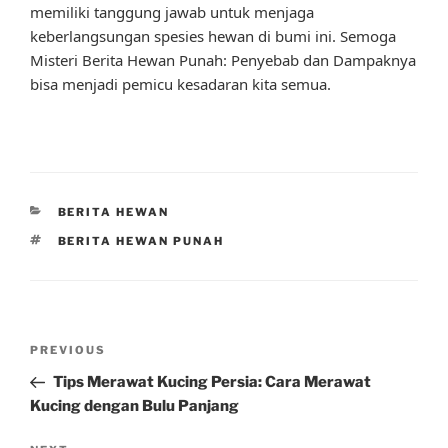
memiliki tanggung jawab untuk menjaga
keberlangsungan spesies hewan di bumi ini. Semoga
Misteri Berita Hewan Punah: Penyebab dan Dampaknya
bisa menjadi pemicu kesadaran kita semua.
CATEGORIES
BERITA HEWAN
TAGS
BERITA HEWAN PUNAH
Post
Previous
PREVIOUS
navigation
Post
Tips Merawat Kucing Persia: Cara Merawat
Kucing dengan Bulu Panjang