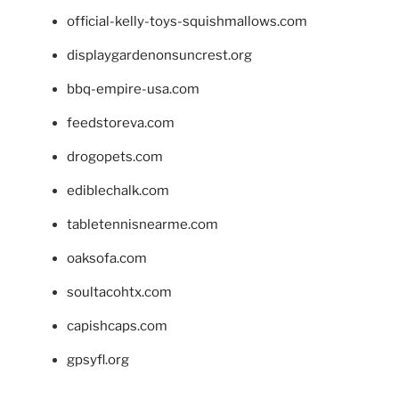
official-kelly-toys-squishmallows.com
displaygardenonsuncrest.org
bbq-empire-usa.com
feedstoreva.com
drogopets.com
ediblechalk.com
tabletennisnearme.com
oaksofa.com
soultacohtx.com
capishcaps.com
gpsyfl.org