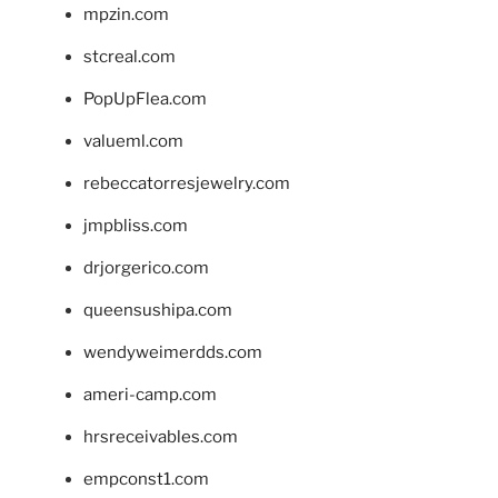
mpzin.com
stcreal.com
PopUpFlea.com
valueml.com
rebeccatorresjewelry.com
jmpbliss.com
drjorgerico.com
queensushipa.com
wendyweimerdds.com
ameri-camp.com
hrsreceivables.com
empconst1.com