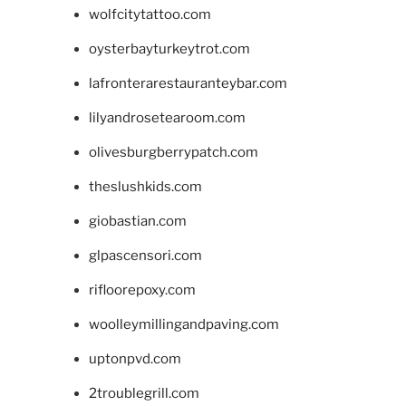
wolfcitytattoo.com
oysterbayturkeytrot.com
lafronterarestauranteybar.com
lilyandrosetearoom.com
olivesburgberrypatch.com
theslushkids.com
giobastian.com
glpascensori.com
rifloorepoxy.com
woolleymillingandpaving.com
uptonpvd.com
2troublegrill.com