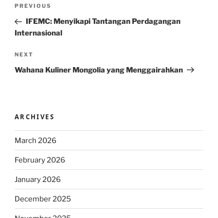
Post
Previous
PREVIOUS
navigation
Post
IFEMC: Menyikapi Tantangan Perdagangan
Internasional
Next
NEXT
Post
Wahana Kuliner Mongolia yang Menggairahkan
ARCHIVES
March 2026
February 2026
January 2026
December 2025