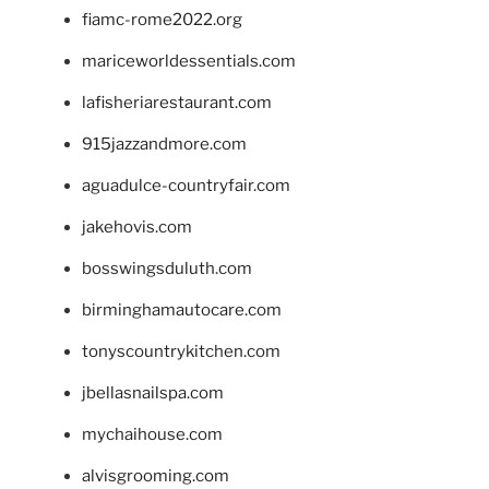
fiamc-rome2022.org
mariceworldessentials.com
lafisheriarestaurant.com
915jazzandmore.com
aguadulce-countryfair.com
jakehovis.com
bosswingsduluth.com
birminghamautocare.com
tonyscountrykitchen.com
jbellasnailspa.com
mychaihouse.com
alvisgrooming.com