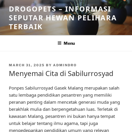
Skip
DROGOPETS – INFORMASI
to
SEPUTAR HEWAN PELIHARA
content
TERBAIK
Menu
POSTED
MARCH 31, 2025
BY
ADMINDRO
ON
Menyemai Cita di Sabilurrosyad
Ponpes Sabilurrosyad Gasek Malang merupakan salah
satu lembaga pendidikan pesantren yang memiliki
peranan penting dalam mencetak generasi muda yang
berakhlak mulia dan berpengetahuan luas. Terletak di
kawasan Malang, pesantren ini bukan hanya tempat
untuk belajar tentang ilmu agama, tapi juga
mengedepankan pendidikan umum yang relevan