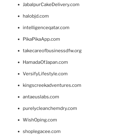
JabalpurCakeDelivery.com
halobjd.com
intelligenceqatar.com
PikaPikaApp.com
takecareofbusinessdfw.org
HamadaOfJapan.com
VersifyLifestyle.com
kingscreekadventures.com
antaeuslabs.com
purelycleanchemdry.com
WishOping.com
shoplegacee.com