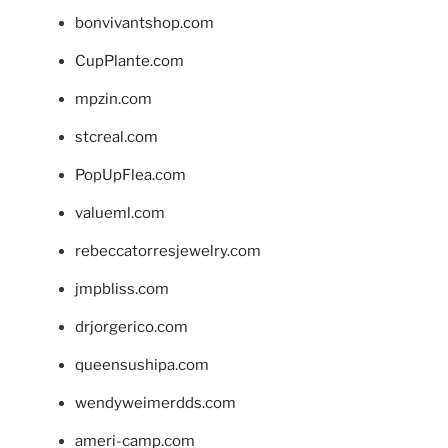
bonvivantshop.com
CupPlante.com
mpzin.com
stcreal.com
PopUpFlea.com
valueml.com
rebeccatorresjewelry.com
jmpbliss.com
drjorgerico.com
queensushipa.com
wendyweimerdds.com
ameri-camp.com