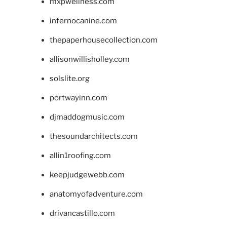
mxpwellness.com
infernocanine.com
thepaperhousecollection.com
allisonwillisholley.com
solslite.org
portwayinn.com
djmaddogmusic.com
thesoundarchitects.com
allin1roofing.com
keepjudgewebb.com
anatomyofadventure.com
drivancastillo.com