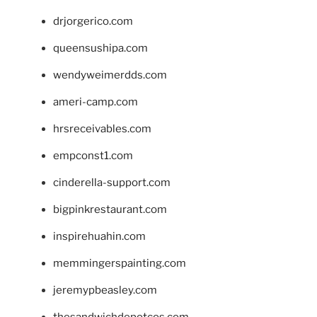
drjorgerico.com
queensushipa.com
wendyweimerdds.com
ameri-camp.com
hrsreceivables.com
empconst1.com
cinderella-support.com
bigpinkrestaurant.com
inspirehuahin.com
memmingerspainting.com
jeremypbeasley.com
thesandwichdepotcos.com