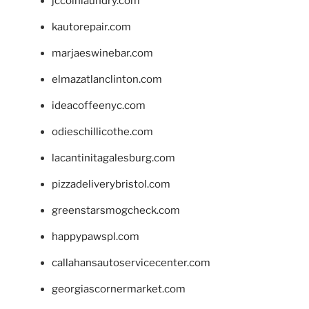
jccoinlaundry.com
kautorepair.com
marjaeswinebar.com
elmazatlanclinton.com
ideacoffeenyc.com
odieschillicothe.com
lacantinitagalesburg.com
pizzadeliverybristol.com
greenstarsmogcheck.com
happypawspl.com
callahansautoservicecenter.com
georgiascornermarket.com