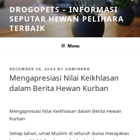
Skip
DROGOPETS – INFORMASI
to
SEPUTAR HEWAN PELIHARA
content
TERBAIK
Menu
POSTED
DECEMBER 26, 2024
BY
ADMINDRO
ON
Mengapresiasi Nilai Keikhlasan
dalam Berita Hewan Kurban
Mengapresiasi Nilai Keikhlasan dalam Berita Hewan
Kurban
Setiap tahun, umat Muslim di seluruh dunia merayakan