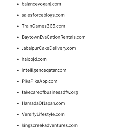
balanceyoganj.com
salesforceblogs.com
TrainGames365.com
BaytownEvaCationRentals.com
JabalpurCakeDelivery.com
halobjd.com
intelligenceqatar.com
PikaPikaApp.com
takecareofbusinessdfw.org
HamadaOfJapan.com
VersifyLifestyle.com
kingscreekadventures.com