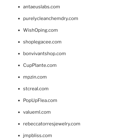
antaeuslabs.com
purelycleanchemdry.com
WishOping.com
shoplegacee.com
bonvivantshop.com
CupPlante.com
mpzin.com
stcreal.com
PopUpFlea.com
valueml.com
rebeccatorresjewelry.com
jmpbliss.com