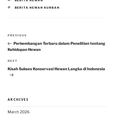
CATEGORIES
BERITA HEWAN
TAGS
BERITA HEWAN KURBAN
Post
Previous
PREVIOUS
navigation
Post
Perkembangan Terbaru dalam Penelitian tentang
Kehidupan Hewan
Next
NEXT
Post
Kisah Sukses Konservasi Hewan Langka di Indonesia
ARCHIVES
March 2026