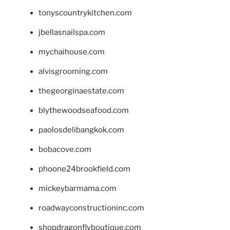
tonyscountrykitchen.com
jbellasnailspa.com
mychaihouse.com
alvisgrooming.com
thegeorginaestate.com
blythewoodseafood.com
paolosdelibangkok.com
bobacove.com
phoone24brookfield.com
mickeybarmama.com
roadwayconstructioninc.com
shopdragonflyboutique.com