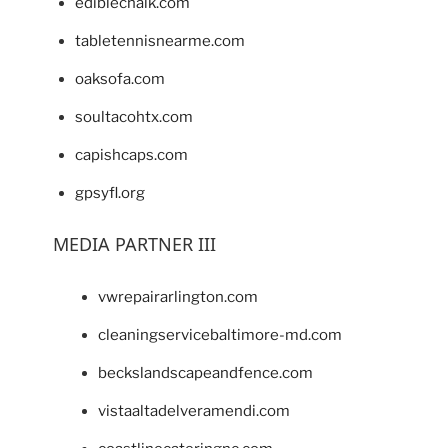
ediblechalk.com
tabletennisnearme.com
oaksofa.com
soultacohtx.com
capishcaps.com
gpsyfl.org
MEDIA PARTNER III
vwrepairarlington.com
cleaningservicebaltimore-md.com
beckslandscapeandfence.com
vistaaltadelveramendi.com