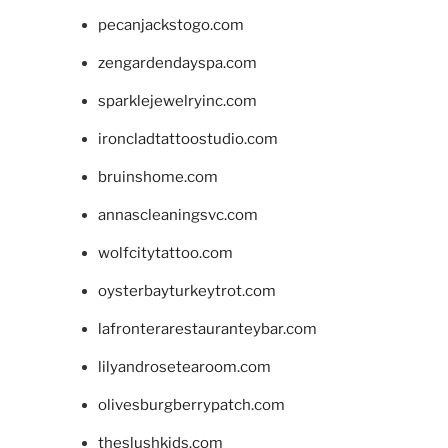
pecanjackstogo.com
zengardendayspa.com
sparklejewelryinc.com
ironcladtattoostudio.com
bruinshome.com
annascleaningsvc.com
wolfcitytattoo.com
oysterbayturkeytrot.com
lafronterarestauranteybar.com
lilyandrosetearoom.com
olivesburgberrypatch.com
theslushkids.com