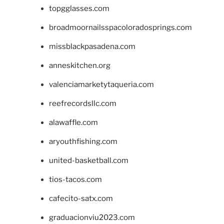
topgglasses.com
broadmoornailsspacoloradosprings.com
missblackpasadena.com
anneskitchen.org
valenciamarketytaqueria.com
reefrecordsllc.com
alawaffle.com
aryouthfishing.com
united-basketball.com
tios-tacos.com
cafecito-satx.com
graduacionviu2023.com