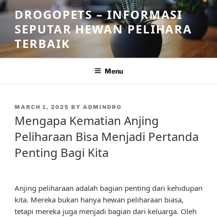
Skip
DROGOPETS – INFORMASI
to
SEPUTAR HEWAN PELIHARA
content
TERBAIK
Menu
POSTED
MARCH 1, 2025
BY
ADMINDRO
ON
Mengapa Kematian Anjing
Peliharaan Bisa Menjadi Pertanda
Penting Bagi Kita
Anjing peliharaan adalah bagian penting dari kehidupan
kita. Mereka bukan hanya hewan peliharaan biasa,
tetapi mereka juga menjadi bagian dari keluarga. Oleh