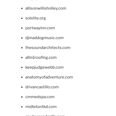
allisonwillisholley.com
solslite.org
portwayinn.com
djmaddogmusic.com
thesoundarchitects.com
allin1roofing.com
keepjudgewebb.com
anatomyofadventure.com
drivancastillo.com
cmmedspa.com
midletontkd.com