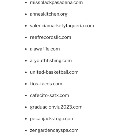
missblackpasadena.com
anneskitchen.org
valenciamarketytaqueria.com
reefrecordsllc.com
alawaffle.com
aryouthfishing.com
united-basketball.com
tios-tacos.com
cafecito-satx.com
graduacionviu2023.com
pecanjackstogo.com
zengardendayspa.com