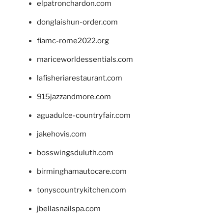
elpatronchardon.com
donglaishun-order.com
fiamc-rome2022.org
mariceworldessentials.com
lafisheriarestaurant.com
915jazzandmore.com
aguadulce-countryfair.com
jakehovis.com
bosswingsduluth.com
birminghamautocare.com
tonyscountrykitchen.com
jbellasnailspa.com