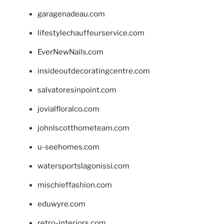
garagenadeau.com
lifestylechauffeurservice.com
EverNewNails.com
insideoutdecoratingcentre.com
salvatoresinpoint.com
jovialfloralco.com
johnlscotthometeam.com
u-seehomes.com
watersportslagonissi.com
mischieffashion.com
eduwyre.com
retro-interiors.com