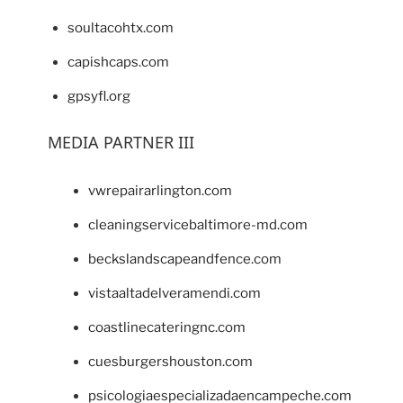
soultacohtx.com
capishcaps.com
gpsyfl.org
MEDIA PARTNER III
vwrepairarlington.com
cleaningservicebaltimore-md.com
beckslandscapeandfence.com
vistaaltadelveramendi.com
coastlinecateringnc.com
cuesburgershouston.com
psicologiaespecializadaencampeche.com