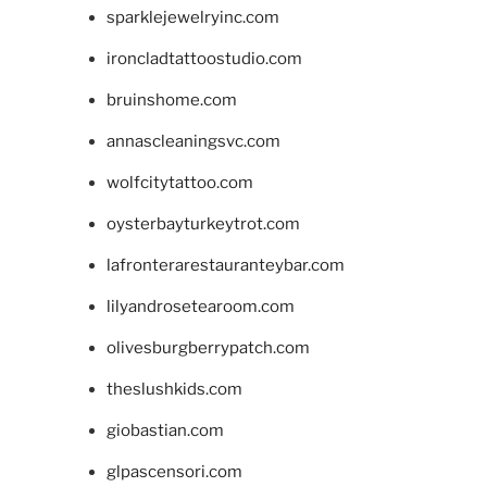
sparklejewelryinc.com
ironcladtattoostudio.com
bruinshome.com
annascleaningsvc.com
wolfcitytattoo.com
oysterbayturkeytrot.com
lafronterarestauranteybar.com
lilyandrosetearoom.com
olivesburgberrypatch.com
theslushkids.com
giobastian.com
glpascensori.com