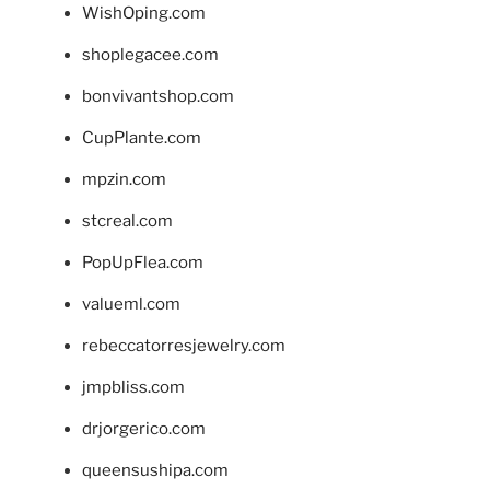
WishOping.com
shoplegacee.com
bonvivantshop.com
CupPlante.com
mpzin.com
stcreal.com
PopUpFlea.com
valueml.com
rebeccatorresjewelry.com
jmpbliss.com
drjorgerico.com
queensushipa.com