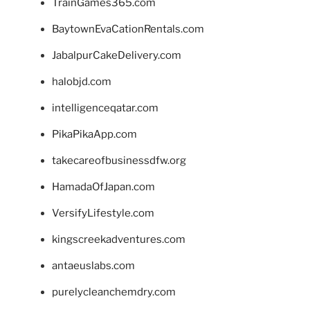
TrainGames365.com
BaytownEvaCationRentals.com
JabalpurCakeDelivery.com
halobjd.com
intelligenceqatar.com
PikaPikaApp.com
takecareofbusinessdfw.org
HamadaOfJapan.com
VersifyLifestyle.com
kingscreekadventures.com
antaeuslabs.com
purelycleanchemdry.com