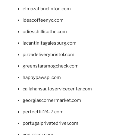
elmazatlanclinton.com
ideacoffeenyc.com
odieschillicothe.com
lacantinitagalesburg.com
pizzadeliverybristol.com
greenstarsmogcheck.com
happypawspl.com
callahansautoservicecenter.com
georgiascornermarket.com
perfectfit24-7.com
portugalprivatedriver.com
von-racer.com