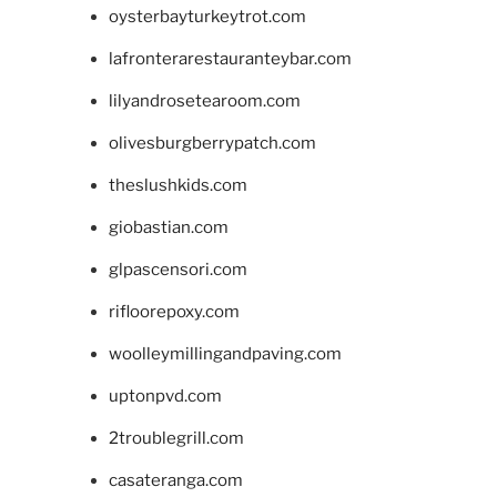
oysterbayturkeytrot.com
lafronterarestauranteybar.com
lilyandrosetearoom.com
olivesburgberrypatch.com
theslushkids.com
giobastian.com
glpascensori.com
rifloorepoxy.com
woolleymillingandpaving.com
uptonpvd.com
2troublegrill.com
casateranga.com