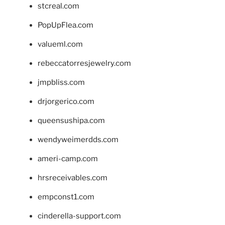
stcreal.com
PopUpFlea.com
valueml.com
rebeccatorresjewelry.com
jmpbliss.com
drjorgerico.com
queensushipa.com
wendyweimerdds.com
ameri-camp.com
hrsreceivables.com
empconst1.com
cinderella-support.com