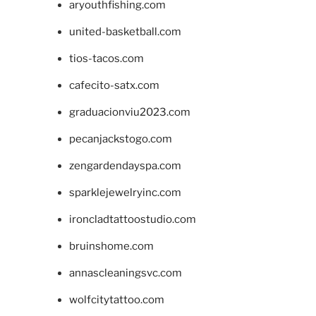
aryouthfishing.com
united-basketball.com
tios-tacos.com
cafecito-satx.com
graduacionviu2023.com
pecanjackstogo.com
zengardendayspa.com
sparklejewelryinc.com
ironcladtattoostudio.com
bruinshome.com
annascleaningsvc.com
wolfcitytattoo.com