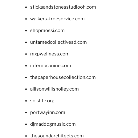
sticksandstonesstudiooh.com
walkers-treeservice.com
shopmossi.com
untamedcollectivesd.com
mxpwellness.com
infernocanine.com
thepaperhousecollection.com
allisonwillisholley.com
solslite.org
portwayinn.com
djmaddogmusic.com
thesoundarchitects.com