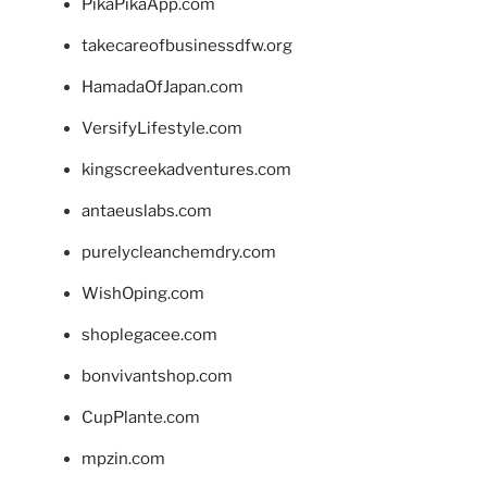
PikaPikaApp.com
takecareofbusinessdfw.org
HamadaOfJapan.com
VersifyLifestyle.com
kingscreekadventures.com
antaeuslabs.com
purelycleanchemdry.com
WishOping.com
shoplegacee.com
bonvivantshop.com
CupPlante.com
mpzin.com