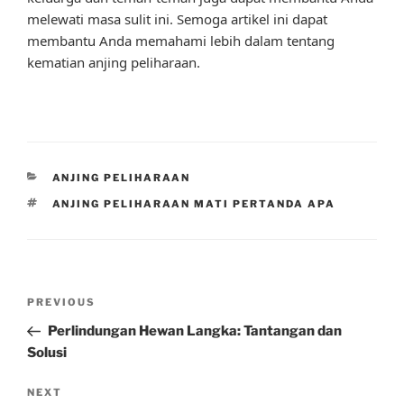
melewati masa sulit ini. Semoga artikel ini dapat
membantu Anda memahami lebih dalam tentang
kematian anjing peliharaan.
CATEGORIES
ANJING PELIHARAAN
TAGS
ANJING PELIHARAAN MATI PERTANDA APA
Post
Previous
PREVIOUS
navigation
Post
Perlindungan Hewan Langka: Tantangan dan
Solusi
Next
NEXT