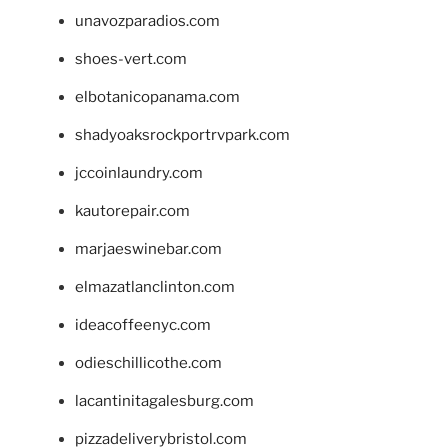
unavozparadios.com
shoes-vert.com
elbotanicopanama.com
shadyoaksrockportrvpark.com
jccoinlaundry.com
kautorepair.com
marjaeswinebar.com
elmazatlanclinton.com
ideacoffeenyc.com
odieschillicothe.com
lacantinitagalesburg.com
pizzadeliverybristol.com