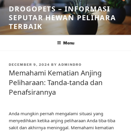
Skip
DROGOPETS – INFORMASI
to
SEPUTAR HEWAN PELIHARA
content
TERBAIK
Menu
POSTED
DECEMBER 9, 2024
BY
ADMINDRO
ON
Memahami Kematian Anjing
Peliharaan: Tanda-tanda dan
Penafsirannya
Anda mungkin pernah mengalami situasi yang
menyedihkan ketika anjing peliharaan Anda tiba-tiba
sakit dan akhirnya meninggal. Memahami kematian