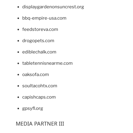
displaygardenonsuncrest.org
bbq-empire-usa.com
feedstoreva.com
drogopets.com
ediblechalk.com
tabletennisnearme.com
oaksofa.com
soultacohtx.com
capishcaps.com
gpsyfl.org
MEDIA PARTNER III