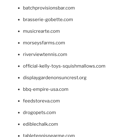
batchprovisionsbar.com
brasserie-gobette.com
musicrearte.com
morseysfarms.com
riverviewtennis.com
official-kelly-toys-squishmallows.com
displaygardenonsuncrest.org
bbq-empire-usa.com
feedstoreva.com
drogopets.com
ediblechalk.com
tabletennisnearme.com