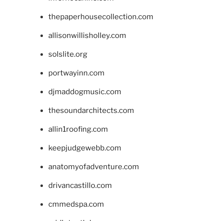
thepaperhousecollection.com
allisonwillisholley.com
solslite.org
portwayinn.com
djmaddogmusic.com
thesoundarchitects.com
allin1roofing.com
keepjudgewebb.com
anatomyofadventure.com
drivancastillo.com
cmmedspa.com