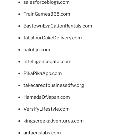
salesforceblogs.com
TrainGames365.com
BaytownEvaCationRentals.com
JabalpurCakeDelivery.com
halobjd.com
intelligenceqatar.com
PikaPikaApp.com
takecareofbusinessdfw.org
HamadaOfJapan.com
VersifyLifestyle.com
kingscreekadventures.com
antaeuslabs.com