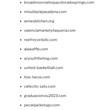
broadmoornailsspacoloradosprings.com
missblackpasadena.com
anneskitchen.org
valenciamarketytaqueria.com
reefrecordsllc.com
alawaffle.com
aryouthfishing.com
united-basketball.com
tios-tacos.com
cafecito-satx.com
graduacionviu2023.com
pecanjackstogo.com