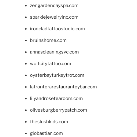
zengardendayspa.com
sparklejewelryinc.com
ironcladtattoostudio.com
bruinshome.com
annascleaningsvc.com
wolfcitytattoo.com
oysterbayturkeytrot.com
lafronterarestauranteybar.com
lilyandrosetearoom.com
olivesburgberrypatch.com
theslushkids.com
giobastian.com