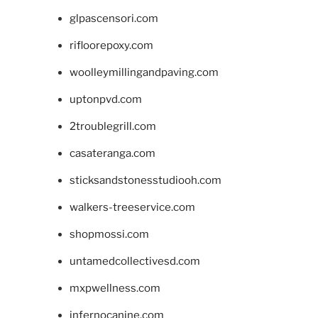
glpascensori.com
rifloorepoxy.com
woolleymillingandpaving.com
uptonpvd.com
2troublegrill.com
casateranga.com
sticksandstonesstudiooh.com
walkers-treeservice.com
shopmossi.com
untamedcollectivesd.com
mxpwellness.com
infernocanine.com