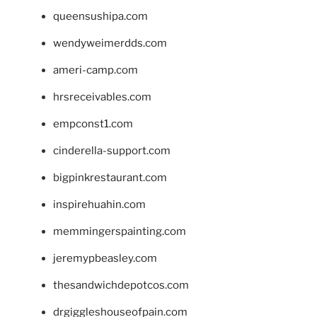
queensushipa.com
wendyweimerdds.com
ameri-camp.com
hrsreceivables.com
empconst1.com
cinderella-support.com
bigpinkrestaurant.com
inspirehuahin.com
memmingerspainting.com
jeremypbeasley.com
thesandwichdepotcos.com
drgiggleshouseofpain.com