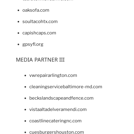
oaksofa.com
soultacohtx.com
capishcaps.com
gpsyfl.org
MEDIA PARTNER III
vwrepairarlington.com
cleaningservicebaltimore-md.com
beckslandscapeandfence.com
vistaaltadelveramendi.com
coastlinecateringnc.com
cuesburgershouston.com