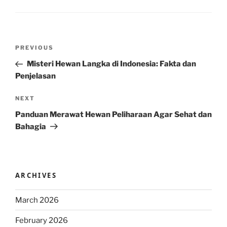
Post
Previous
PREVIOUS
navigation
Post
Misteri Hewan Langka di Indonesia: Fakta dan
Penjelasan
Next
NEXT
Post
Panduan Merawat Hewan Peliharaan Agar Sehat dan
Bahagia
ARCHIVES
March 2026
February 2026