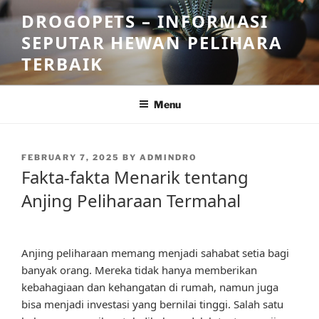
Skip
DROGOPETS – INFORMASI
to
SEPUTAR HEWAN PELIHARA
content
TERBAIK
Menu
POSTED
FEBRUARY 7, 2025
BY
ADMINDRO
ON
Fakta-fakta Menarik tentang
Anjing Peliharaan Termahal
Anjing peliharaan memang menjadi sahabat setia bagi
banyak orang. Mereka tidak hanya memberikan
kebahagiaan dan kehangatan di rumah, namun juga
bisa menjadi investasi yang bernilai tinggi. Salah satu