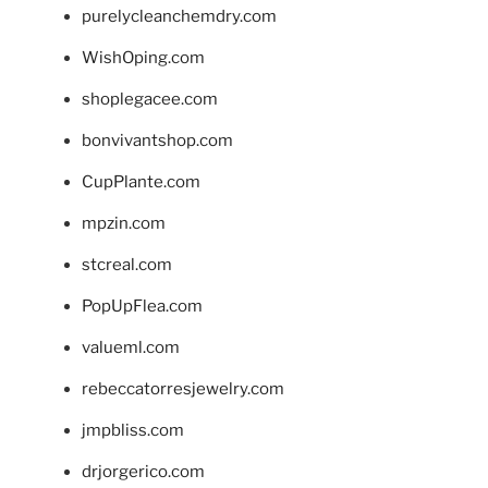
purelycleanchemdry.com
WishOping.com
shoplegacee.com
bonvivantshop.com
CupPlante.com
mpzin.com
stcreal.com
PopUpFlea.com
valueml.com
rebeccatorresjewelry.com
jmpbliss.com
drjorgerico.com