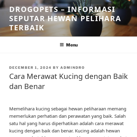
Skip
DROGOPETS – INFORMASI
to
SEPUTAR HEWAN PELIHARA
content
TERBAIK
Menu
POSTED
DECEMBER 1, 2024
BY
ADMINDRO
ON
Cara Merawat Kucing dengan Baik
dan Benar
Memelihara kucing sebagai hewan peliharaan memang
memerlukan perhatian dan perawatan yang baik. Salah
satu hal yang harus diperhatikan adalah cara merawat
kucing dengan baik dan benar. Kucing adalah hewan