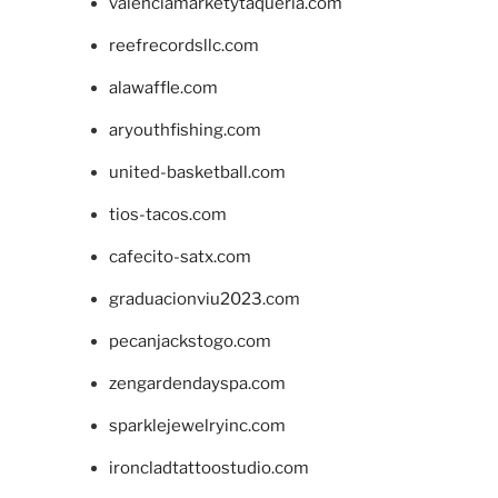
valenciamarketytaqueria.com
reefrecordsllc.com
alawaffle.com
aryouthfishing.com
united-basketball.com
tios-tacos.com
cafecito-satx.com
graduacionviu2023.com
pecanjackstogo.com
zengardendayspa.com
sparklejewelryinc.com
ironcladtattoostudio.com