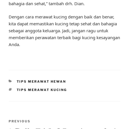
bahagia dan sehat,” tambah drh. Dian.
Dengan cara merawat kucing dengan baik dan benar,
kita dapat memastikan kucing tetap sehat dan bahagia
sebagai anggota keluarga. Jadi, jangan ragu untuk
memberikan perawatan terbaik bagi kucing kesayangan
Anda.
CATEGORIES
TIPS MERAWAT HEWAN
TAGS
TIPS MERAWAT KUCING
Post
Previous
PREVIOUS
navigation
Post