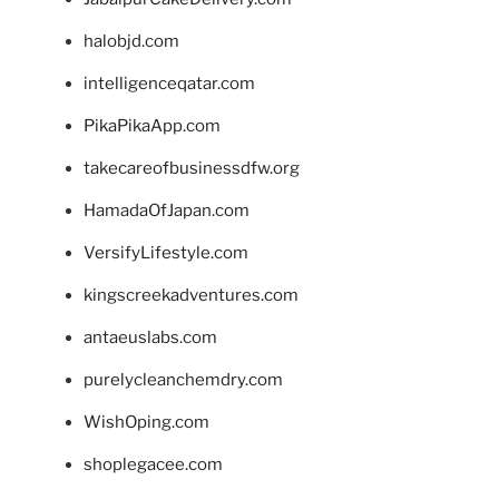
halobjd.com
intelligenceqatar.com
PikaPikaApp.com
takecareofbusinessdfw.org
HamadaOfJapan.com
VersifyLifestyle.com
kingscreekadventures.com
antaeuslabs.com
purelycleanchemdry.com
WishOping.com
shoplegacee.com