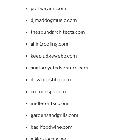
portwayinn.com
djmaddogmusic.com
thesoundarchitects.com
allin1roofing.com
keepjudgewebb.com
anatomyofadventure.com
drivancastillo.com
cmmedspa.com
midletontkd.com
gardensandgrills.com
basilfoodwine.com
nikko-tochigi.net