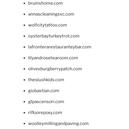
bruinshome.com
annascleaningsvc.com
wolfcitytattoo.com
oysterbayturkeytrot.com
lafronterarestauranteybar.com
lilyandrosetearoom.com
olivesburgberrypatch.com
theslushkids.com
giobastian.com
glpascensori.com
rifloorepoxy.com
woolleymillingandpaving.com