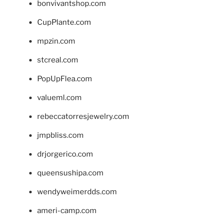
bonvivantshop.com
CupPlante.com
mpzin.com
stcreal.com
PopUpFlea.com
valueml.com
rebeccatorresjewelry.com
jmpbliss.com
drjorgerico.com
queensushipa.com
wendyweimerdds.com
ameri-camp.com