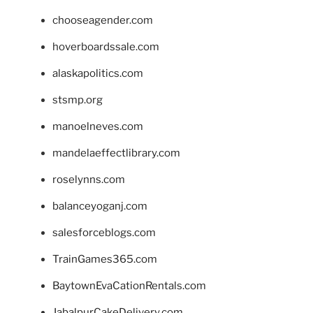
chooseagender.com
hoverboardssale.com
alaskapolitics.com
stsmp.org
manoelneves.com
mandelaeffectlibrary.com
roselynns.com
balanceyoganj.com
salesforceblogs.com
TrainGames365.com
BaytownEvaCationRentals.com
JabalpurCakeDelivery.com