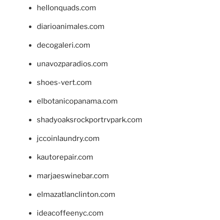
hellonquads.com
diarioanimales.com
decogaleri.com
unavozparadios.com
shoes-vert.com
elbotanicopanama.com
shadyoaksrockportrvpark.com
jccoinlaundry.com
kautorepair.com
marjaeswinebar.com
elmazatlanclinton.com
ideacoffeenyc.com