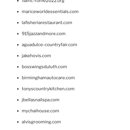
fiamc-rome2022.org
mariceworldessentials.com
lafisheriarestaurant.com
915jazzandmore.com
aguadulce-countryfair.com
jakehovis.com
bosswingsduluth.com
birminghamautocare.com
tonyscountrykitchen.com
jbellasnailspa.com
mychaihouse.com
alvisgrooming.com