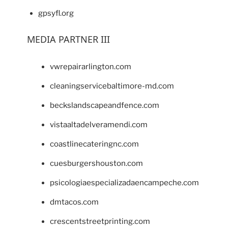
gpsyfl.org
MEDIA PARTNER III
vwrepairarlington.com
cleaningservicebaltimore-md.com
beckslandscapeandfence.com
vistaaltadelveramendi.com
coastlinecateringnc.com
cuesburgershouston.com
psicologiaespecializadaencampeche.com
dmtacos.com
crescentstreetprinting.com