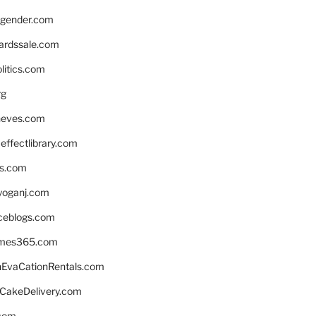
gender.com
ardssale.com
litics.com
rg
neves.com
ffectlibrary.com
ns.com
yoganj.com
rceblogs.com
ames365.com
EvaCationRentals.com
rCakeDelivery.com
.com