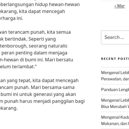
eberlangsungan hidup hewan-hewan
« Mar
ekarang, kita dapat mencegah
rharga ini.
wan terancam punah, kita semua
Search
k bertindak. Seperti yang
for:
ttenborough, seorang naturalis
ki peran penting dalam menjaga
-hewan di bumi ini. Mari bersatu
RECENT POST
elum terlambat.”
Mengenal Lebih
Perawatan, da
an yang tepat, kita dapat mencegah
ancam punah. Mari bersama-sama
Panduan Lengk
bumi ini untuk generasi yang akan
Mengenal Lebi
am punah harus menjadi panggilan bagi
Bisa Merubah 
ekarang.
Mengenal Kadal
Makanan, dan 