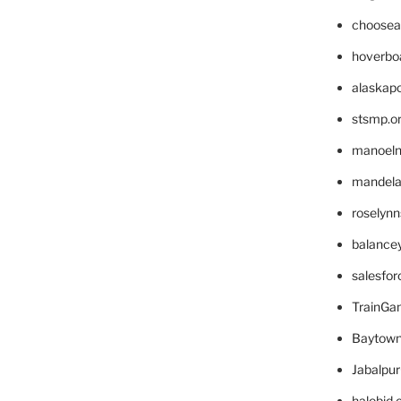
choosea
hoverbo
alaskapo
stsmp.o
manoel
mandelae
roselyn
balance
salesfo
TrainG
Baytown
Jabalpu
halobjd