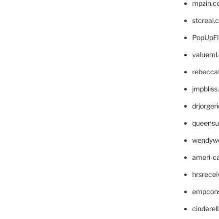
mpzin.c
stcreal.
PopUpFl
valueml
rebecca
jmpblis
drjorger
queensu
wendyw
ameri-
hrsrece
empcon
cinderel