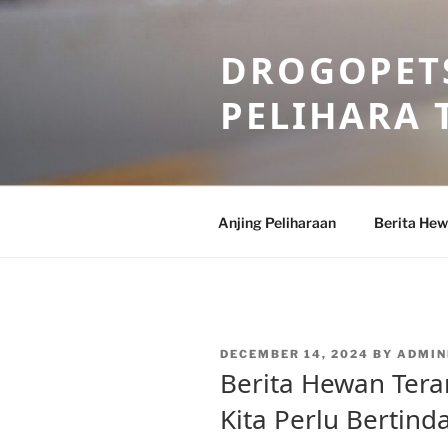
Skip
to
DROGOPETS
content
PELIHARA 
Anjing Peliharaan
Berita He
POSTED
DECEMBER 14, 2024
BY
ADMIN
ON
Berita Hewan Ter
Kita Perlu Bertin