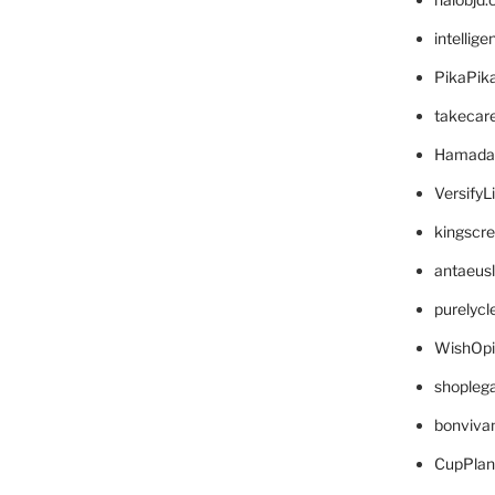
intellig
PikaPik
takecar
Hamada
VersifyL
kingscr
antaeus
purelyc
WishOp
shopleg
bonviva
CupPlan