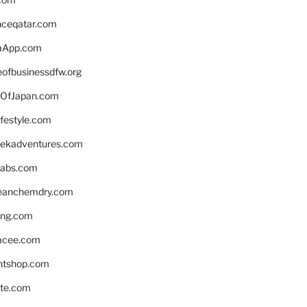
enceqatar.com
aApp.com
eofbusinessdfw.org
OfJapan.com
ifestyle.com
eekadventures.com
labs.com
leanchemdry.com
ing.com
acee.com
ntshop.com
te.com