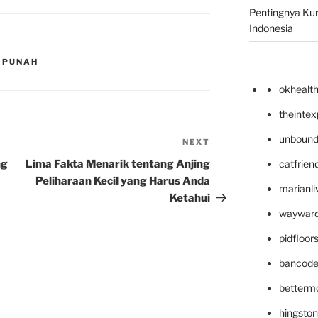
Pentingnya Kur
Indonesia
 PUNAH
okhealt
theinte
unbound
NEXT
Next
Post
ng
Lima Fakta Menarik tentang Anjing
catfrien
Peliharaan Kecil yang Harus Anda
marianli
Ketahui
wayward
pidfloo
bancode
betterm
hingsto