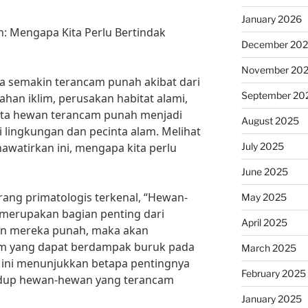
January 2026
: Mengapa Kita Perlu Bertindak
December 20
November 20
a semakin terancam punah akibat dari
September 20
ahan iklim, perusakan habitat alami,
rita hewan terancam punah menjadi
August 2025
li lingkungan dan pecinta alam. Melihat
July 2025
watirkan ini, mengapa kita perlu
June 2025
rang primatologis terkenal, “Hewan-
May 2025
merupakan bagian penting dari
April 2025
rkan mereka punah, maka akan
m yang dapat berdampak buruk pada
March 2025
 ini menunjukkan betapa pentingnya
February 2025
dup hewan-hewan yang terancam
January 2025