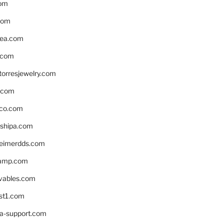
om
com
ea.com
.com
torresjewelry.com
s.com
ico.com
shipa.com
eimerdds.com
camp.com
ivables.com
st1.com
la-support.com