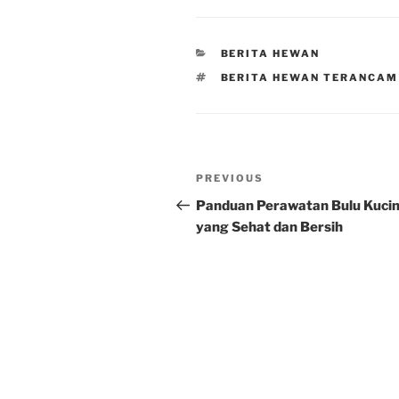
CATEGORIES
BERITA HEWAN
TAGS
BERITA HEWAN TERANCAM
Post
Previous
PREVIOUS
navigation
Post
Panduan Perawatan Bulu Kuci
yang Sehat dan Bersih