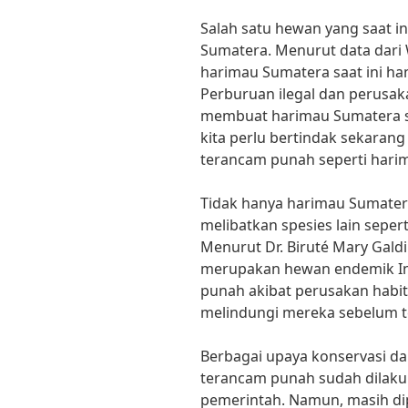
Salah satu hewan yang saat i
Sumatera. Menurut data dari 
harimau Sumatera saat ini han
Perburuan ilegal dan perusak
membuat harimau Sumatera se
kita perlu bertindak sekara
terancam punah seperti hari
Tidak hanya harimau Sumater
melibatkan spesies lain seper
Menurut Dr. Biruté Mary Galdi
merupakan hewan endemik In
punah akibat perusakan habita
melindungi mereka sebelum t
Berbagai upaya konservasi d
terancam punah sudah dilakuk
pemerintah. Namun, masih dip