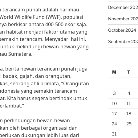
December 20
ni terancam punah adalah harimau
World Wildlife Fund (WWF), populasi
November 20
ya berkisar antara 400-500 ekor saja.
October 2024
an habitat menjadi faktor utama yang
makin terancam. Menyadari hal ini,
September 20
ng untuk melindungi hewan-hewan yang
mau Sumatera.
a, berita hewan terancam punah juga
M
T
ti badak, gajah, dan orangutan.
kas, seorang ahli primata, “Orangutan
donesia yang semakin terancam
3
4
t. Kita harus segera bertindak untuk
10
11
erlambat.”
17
18
an perlindungan hewan-hewan
24
25
an oleh berbagai organisasi dan
31
erlukan dukungan lebih luas dari