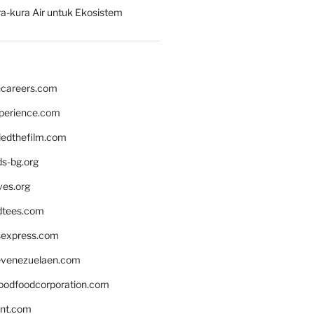
a-kura Air untuk Ekosistem
hcareers.com
xperience.com
edthefilm.com
ds-bg.org
ves.org
tees.com
rsexpress.com
venezuelaen.com
oodfoodcorporation.com
nnt.com