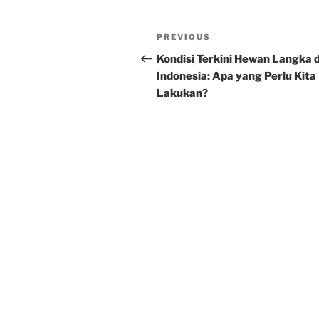
Post
Previous
PREVIOUS
navigation
Post
Kondisi Terkini Hewan Langka d
Indonesia: Apa yang Perlu Kita
Lakukan?