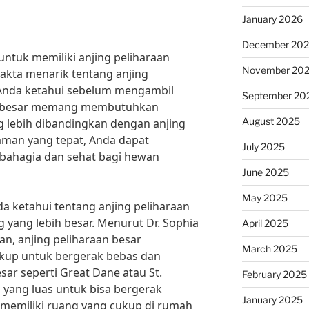
January 2026
December 20
ntuk memiliki anjing peliharaan
November 20
 fakta menarik tentang anjing
 Anda ketahui sebelum mengambil
September 20
an besar memang membutuhkan
August 2025
g lebih dibandingkan dengan anjing
man yang tepat, Anda dapat
July 2025
bahagia dan sehat bagi hewan
June 2025
May 2025
a ketahui tentang anjing peliharaan
 yang lebih besar. Menurut Dr. Sophia
April 2025
an, anjing peliharaan besar
March 2025
up untuk bergerak bebas dan
sar seperti Great Dane atau St.
February 2025
ang luas untuk bisa bergerak
January 2025
 memiliki ruang yang cukup di rumah