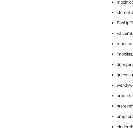
mpzin.c
stcreal.
PopUpFl
valueml
rebecca
jmpblis
drjorger
queensu
wendyw
ameri-
hrsrece
empcon
cinderel