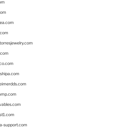
om
com
ea.com
.com
torresjewelry.com
s.com
ico.com
shipa.com
eimerdds.com
camp.com
ivables.com
st1.com
la-support.com