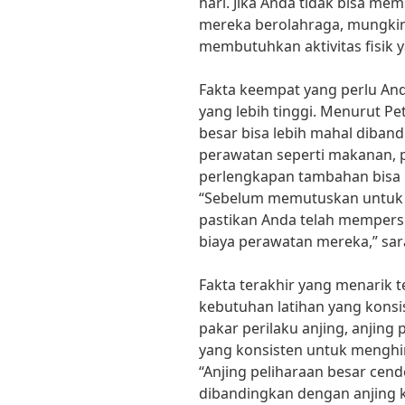
hari. Jika Anda tidak bisa m
mereka berolahraga, mungkin 
membutuhkan aktivitas fisik yan
Fakta keempat yang perlu And
yang lebih tinggi. Menurut Pe
besar bisa lebih mahal diband
perawatan seperti makanan, 
perlengkapan tambahan bisa 
“Sebelum memutuskan untuk me
pastikan Anda telah mempers
biaya perawatan mereka,” sara
Fakta terakhir yang menarik t
kebutuhan latihan yang konsi
pakar perilaku anjing, anjin
yang konsisten untuk menghind
“Anjing peliharaan besar cende
dibandingkan dengan anjing k