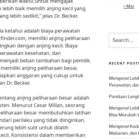
emberikan waktu untuk mengajak
« Mar
lebih baik memilih anjing kecil yang
g lebih sedikit,” jelas Dr. Becker.
a ketahui adalah biaya perawatan
Search
tfinder.com, memiliki anjing peliharaan
for:
ingkan dengan anjing kecil. Biaya
perawatan kesehatan, dan
menjadi beban tambahan bagi pemilik.
RECENT POST
miliki anjing peliharaan besar,
iapkan anggaran yang cukup untuk
Mengenal Lebih
n Dr. Becker.
Perawatan, da
Panduan Lengk
entang anjing peliharaan besar adalah
sten. Menurut Cesar Millan, seorang
Mengenal Lebi
g peliharaan besar membutuhkan latihan
Bisa Merubah 
ari perilaku yang tidak diinginkan.
Mengenal Kadal
rung lebih sulit untuk dilatih
Makanan, dan 
ecil. Konsistensi dalam memberikan