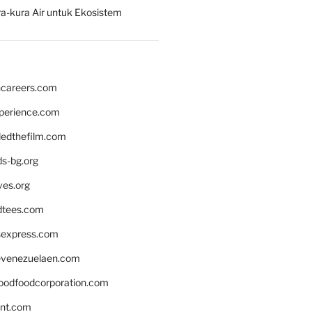
a-kura Air untuk Ekosistem
hcareers.com
xperience.com
edthefilm.com
ds-bg.org
ves.org
tees.com
rsexpress.com
venezuelaen.com
oodfoodcorporation.com
nnt.com