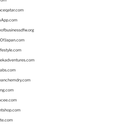
enceqatar.com
aApp.com
eofbusinessdfw.org
OfJapan.com
ifestyle.com
eekadventures.com
labs.com
leanchemdry.com
ing.com
acee.com
ntshop.com
te.com