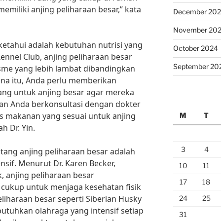
iliki anjing peliharaan besar,” kata
December 20
November 20
ketahui adalah kebutuhan nutrisi yang
October 2024
nnel Club, anjing peliharaan besar
September 20
sme yang lebih lambat dibandingkan
rena itu, Anda perlu memberikan
ng untuk anjing besar agar mereka
ikan Anda berkonsultasi dengan dokter
s makanan yang sesuai untuk anjing
M
T
h Dr. Yin.
3
4
tang anjing peliharaan besar adalah
sif. Menurut Dr. Karen Becker,
10
11
, anjing peliharaan besar
17
18
ukup untuk menjaga kesehatan fisik
liharaan besar seperti Siberian Husky
24
25
uhkan olahraga yang intensif setiap
31