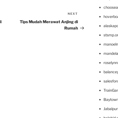
choosea
NEXT
Next
hoverbo
Post
i
Tips Mudah Merawat Anjing di
alaskapo
Rumah
stsmp.o
manoel
mandelae
roselyn
balance
salesfo
TrainG
Baytown
Jabalpu
halobjd