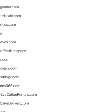
gender.com
ardssale.com
litics.com
rg
neves.com
ffectlibrary.com
ns.com
yoganj.com
rceblogs.com
ames365.com
EvaCationRentals.com
rCakeDelivery.com
.com