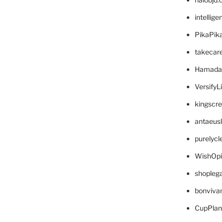
intellig
PikaPik
takecar
Hamada
VersifyL
kingscr
antaeus
purelyc
WishOp
shopleg
bonviva
CupPlan