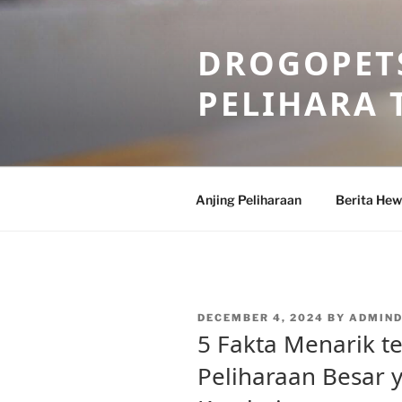
Skip
to
DROGOPETS
content
PELIHARA 
Anjing Peliharaan
Berita He
POSTED
DECEMBER 4, 2024
BY
ADMIN
ON
5 Fakta Menarik t
Peliharaan Besar 