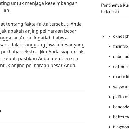
penting untuk menjaga keseimbangan
Pentingnya Kur
llan.
Indonesia
 tentang fakta-fakta tersebut, Anda
ak apakah anjing peliharaan besar
okhealt
anggaran Anda. Ingatlah bahwa
esar adalah tanggung jawab besar yang
theinte
rhatian ekstra. Jika Anda siap untuk
unbound
ersebut, pastikan Anda memberikan
ntuk anjing peliharaan besar Anda.
catfrien
marianli
wayward
pidfloo
bancode
R
betterm
hingsto