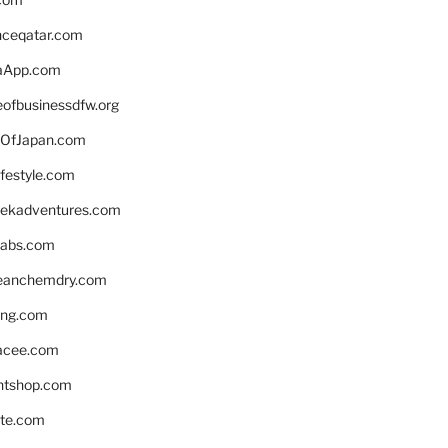
enceqatar.com
aApp.com
eofbusinessdfw.org
OfJapan.com
ifestyle.com
eekadventures.com
labs.com
leanchemdry.com
ing.com
acee.com
ntshop.com
te.com