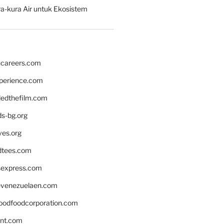
a-kura Air untuk Ekosistem
hcareers.com
xperience.com
edthefilm.com
ds-bg.org
ves.org
tees.com
rsexpress.com
venezuelaen.com
oodfoodcorporation.com
nnt.com