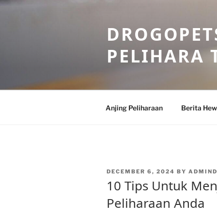
Skip
to
DROGOPETS
content
PELIHARA 
Anjing Peliharaan
Berita He
POSTED
DECEMBER 6, 2024
BY
ADMIN
ON
10 Tips Untuk Me
Peliharaan Anda