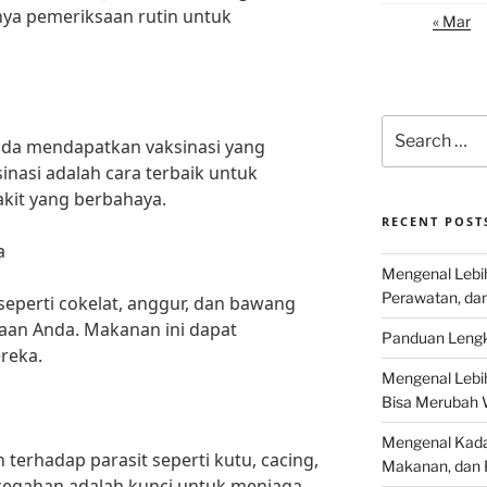
ya pemeriksaan rutin untuk
« Mar
Search
nda mendapatkan vaksinasi yang
for:
sinasi adalah cara terbaik untuk
kit yang berbahaya.
RECENT POST
a
Mengenal Lebih
Perawatan, da
eperti cokelat, anggur, dan bawang
aan Anda. Makanan ini dapat
Panduan Lengk
reka.
Mengenal Lebi
Bisa Merubah 
Mengenal Kadal
terhadap parasit seperti kutu, cacing,
Makanan, dan 
egahan adalah kunci untuk menjaga