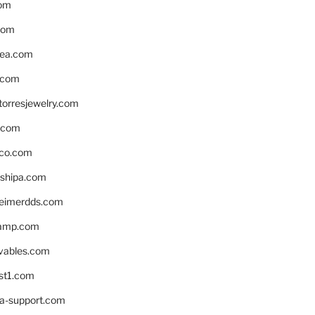
om
com
ea.com
.com
torresjewelry.com
s.com
ico.com
shipa.com
eimerdds.com
camp.com
ivables.com
st1.com
la-support.com