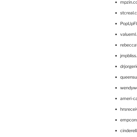
mpzin.c
stcreal.
PopUpFl
valueml
rebecca
jmpblis
drjorger
queensu
wendyw
ameri-
hrsrece
empcon
cinderel