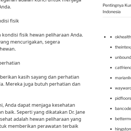
Pentingnya Kur
Anda.
Indonesia
isi fisik
n kondisi fisik hewan peliharaan Anda.
okhealt
 yang mencurigakan, segera
theinte
 hewan.
unbound
perhatian
catfrien
berikan kasih sayang dan perhatian
marianli
a. Mereka juga butuh perhatian dan
wayward
pidfloo
ni, Anda dapat menjaga kesehatan
bancode
 baik. Seperti yang dikatakan Dr. Jane
 sehat adalah hewan peliharaan yang
betterm
untuk memberikan perawatan terbaik
hingsto