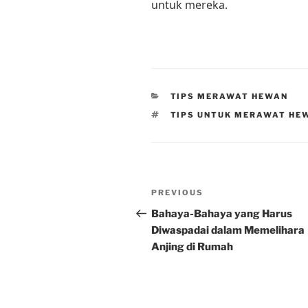
untuk mereka.
CATEGORIES
TIPS MERAWAT HEWAN
TAGS
TIPS UNTUK MERAWAT HE
Post
Previous
PREVIOUS
navigation
Post
Bahaya-Bahaya yang Harus
Diwaspadai dalam Memelihara
Anjing di Rumah