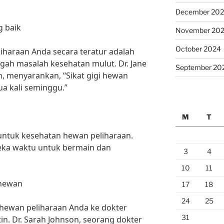
December 20
g baik
November 20
October 2024
iharaan Anda secara teratur adalah
ah masalah kesehatan mulut. Dr. Jane
September 20
n, menyarankan, “Sikat gigi hewan
ua kali seminggu.”
M
T
g untuk kesehatan hewan peliharaan.
eka waktu untuk bermain dan
3
4
10
11
 hewan
17
18
24
25
hewan peliharaan Anda ke dokter
31
n. Dr. Sarah Johnson, seorang dokter