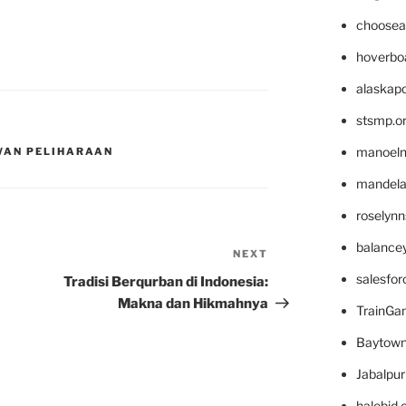
choosea
hoverbo
alaskapo
stsmp.o
manoel
WAN PELIHARAAN
mandelae
roselyn
balance
NEXT
Next
Post
salesfo
Tradisi Berqurban di Indonesia:
Makna dan Hikmahnya
TrainG
Baytown
Jabalpu
halobjd