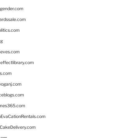
gender.com
ardssale.com
litics.com
rg
neves.com
ffectlibrary.com
ns.com
yoganj.com
rceblogs.com
ames365.com
EvaCationRentals.com
rCakeDelivery.com
.com