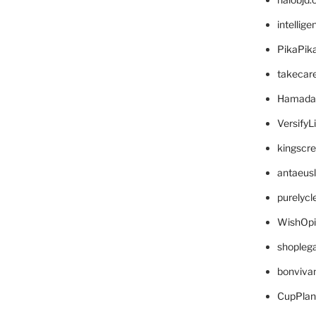
intellig
PikaPik
takecar
Hamada
VersifyL
kingscr
antaeus
purelyc
WishOp
shopleg
bonviva
CupPlan